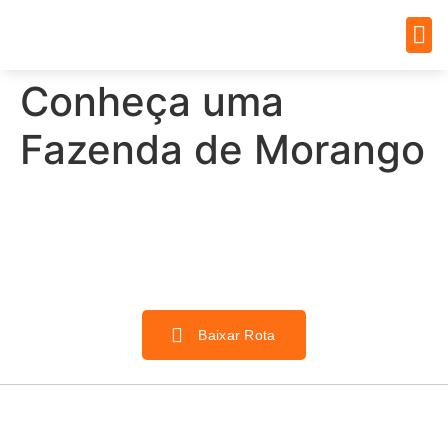
A Ro
O que
Onde 
Onde
Ond
Conheça uma
Fazenda de Morango
Baixar Rota